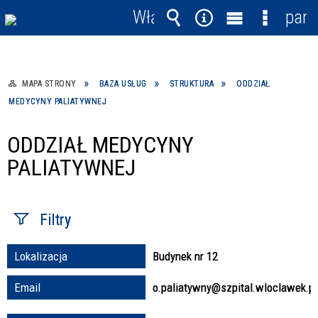
Włącz
pane
powiadomienia
Wyszukiwarka
Narzędzia
Menu
Menu
główne
szczegó
MAPA STRONY
BAZA USŁUG
STRUKTURA
ODDZIAŁ
MEDYCYNY PALIATYWNEJ
ODDZIAŁ MEDYCYNY
PALIATYWNEJ
Filtry
Lokalizacja
Budynek nr 12
Fraza / imię,
nazwisko
Email
o.paliatywny@szpital.wloclawek.pl