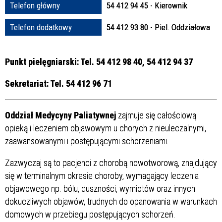
Telefon główny
54 412 94 45 - Kierownik
Struktura
Telefon dodatkowy
54 412 93 80 - Piel. Oddziałowa
Sprawa
Punkt pielęgniarski: Tel. 54 412 98 40, 54 412 94 37
Sekretariat: Tel. 54 412 96 71
Personel
Oddział Medycyny Paliatywne
j
zajmuje się całościową
opieką i leczeniem objawowym u chorych z nieuleczalnymi,
zaawansowanymi i postępującymi schorzeniami.
Zazwyczaj są to pacjenci z chorobą nowotworową, znajdujący
się w terminalnym okresie choroby, wymagający leczenia
objawowego np. bólu, duszności, wymiotów oraz innych
dokuczliwych objawów, trudnych do opanowania w warunkach
domowych w przebiegu postępujących schorzeń.