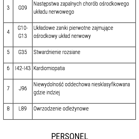
Następstwa zapalnych chorób ośrodkowego
3
G09
układu nerwowego
G10-
Układowe zaniki pierwotne zajmujące
4
G13
ośrodkowy układ nerwowy
5
G35
Stwardnienie rozsiane
6
I42-I43
Kardiomiopatia
Niewydolność oddechowa niesklasyfikowana
7
J96
gdzie indziej
8
L89
Owrzodzenie odleżynowe
PERSONEL