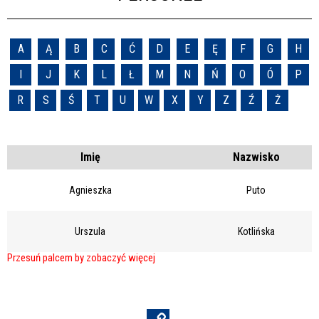
A
Ą
B
C
Ć
D
E
Ę
F
G
H
I
J
K
L
Ł
M
N
Ń
O
Ó
P
R
S
Ś
T
U
W
X
Y
Z
Ź
Ż
Imię
Nazwisko
Agnieszka
Puto
Urszula
Kotlińska