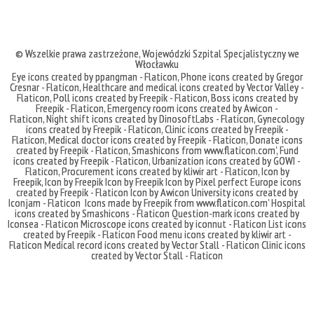
© Wszelkie prawa zastrzeżone,
Wojewódzki Szpital Specjalistyczny we
Włocławku
Eye icons created by ppangman - Flaticon
,
Phone icons created by Gregor
Cresnar - Flaticon
,
Healthcare and medical icons created by Vector Valley -
Flaticon
,
Poll icons created by Freepik - Flaticon
,
Boss icons created by
Freepik - Flaticon
,
Emergency room icons created by Awicon -
Flaticon
,
Night shift icons created by DinosoftLabs - Flaticon
,
Gynecology
icons created by Freepik - Flaticon
,
Clinic icons created by Freepik -
Flaticon
,
Medical doctor icons created by Freepik - Flaticon
,
Donate icons
created by Freepik - Flaticon
,
Smashicons
from
www.flaticon.com'
,
Fund
icons created by Freepik - Flaticon
,
Urbanization icons created by GOWI -
Flaticon
,
Procurement icons created by kliwir art - Flaticon
,
Icon by
Freepik
,
Icon by Freepik
Icon by Freepik
Icon by Pixel perfect
Europe icons
created by Freepik - Flaticon
Icon by Awicon
University icons created by
Iconjam - Flaticon
Icons made by
Freepik
from
www.flaticon.com'
Hospital
icons created by Smashicons - Flaticon
Question-mark icons created by
Iconsea - Flaticon
Microscope icons created by iconnut - Flaticon
List icons
created by Freepik - Flaticon
Food menu icons created by kliwir art -
Flaticon
Medical record icons created by Vector Stall - Flaticon
Clinic icons
created by Vector Stall - Flaticon