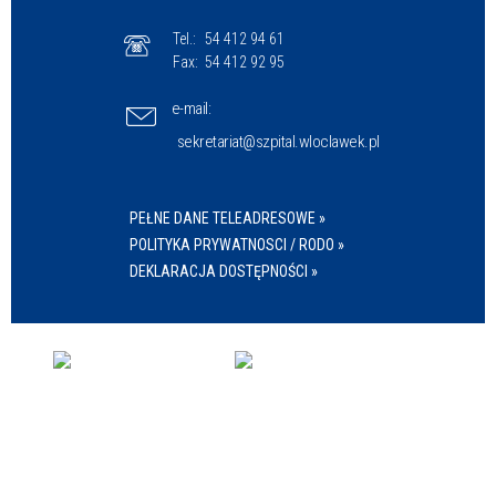
Tel.:
54 412 94 61
Fax:
54 412 92 95
e-mail:
sekretariat@szpital.wloclawek.pl
PEŁNE DANE TELEADRESOWE »
POLITYKA PRYWATNOSCI / RODO »
DEKLARACJA DOSTĘPNOŚCI »