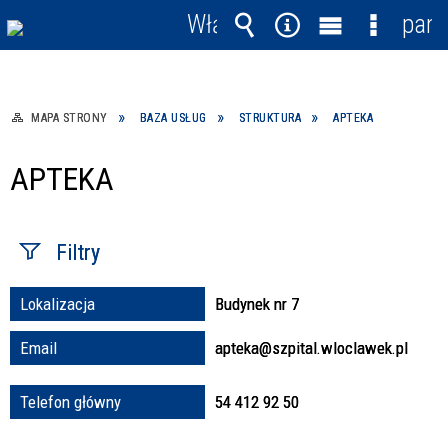
Włącz
pane
powiadomienia
Wyszukiwarka
Narzędzia
Menu
Menu
główne
szczegó
MAPA STRONY
BAZA USŁUG
STRUKTURA
APTEKA
APTEKA
Filtry
Lokalizacja
Budynek nr 7
Fraza / imię,
nazwisko
Email
apteka@szpital.wloclawek.pl
Telefon główny
54 412 92 50
Struktura