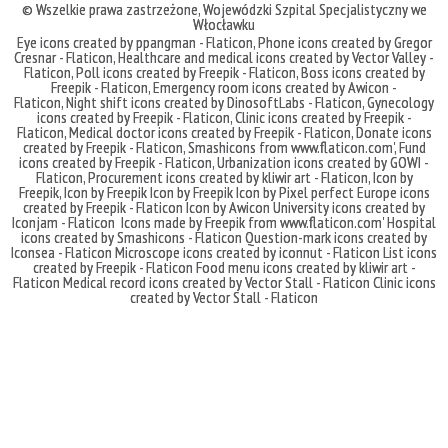
© Wszelkie prawa zastrzeżone,
Wojewódzki Szpital Specjalistyczny we
Włocławku
Eye icons created by ppangman - Flaticon
,
Phone icons created by Gregor
Cresnar - Flaticon
,
Healthcare and medical icons created by Vector Valley -
Flaticon
,
Poll icons created by Freepik - Flaticon
,
Boss icons created by
Freepik - Flaticon
,
Emergency room icons created by Awicon -
Flaticon
,
Night shift icons created by DinosoftLabs - Flaticon
,
Gynecology
icons created by Freepik - Flaticon
,
Clinic icons created by Freepik -
Flaticon
,
Medical doctor icons created by Freepik - Flaticon
,
Donate icons
created by Freepik - Flaticon
,
Smashicons
from
www.flaticon.com'
,
Fund
icons created by Freepik - Flaticon
,
Urbanization icons created by GOWI -
Flaticon
,
Procurement icons created by kliwir art - Flaticon
,
Icon by
Freepik
,
Icon by Freepik
Icon by Freepik
Icon by Pixel perfect
Europe icons
created by Freepik - Flaticon
Icon by Awicon
University icons created by
Iconjam - Flaticon
Icons made by
Freepik
from
www.flaticon.com'
Hospital
icons created by Smashicons - Flaticon
Question-mark icons created by
Iconsea - Flaticon
Microscope icons created by iconnut - Flaticon
List icons
created by Freepik - Flaticon
Food menu icons created by kliwir art -
Flaticon
Medical record icons created by Vector Stall - Flaticon
Clinic icons
created by Vector Stall - Flaticon