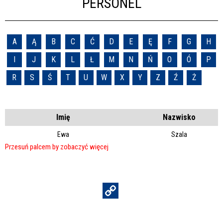
PERSONEL
A
Ą
B
C
Ć
D
E
Ę
F
G
H
I
J
K
L
Ł
M
N
Ń
O
Ó
P
R
S
Ś
T
U
W
X
Y
Z
Ź
Ż
Imię
Nazwisko
Ewa
Szala