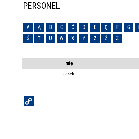
PERSONEL
A
Ą
B
C
Ć
D
E
Ę
F
G
Ś
T
U
W
X
Y
Z
Ź
Ż
Imię
Jacek