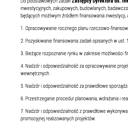
Do podstawowych zadań
Punkt Pobrań
Zastępcy Dyrektora ds. In
Apteka
Poradnia Ortopedii i Traumatologii
Oddział Rehabilitacji
Poradn
Oddział
Żywienie dla Zdrowia
Wnioski
inwestycyjnych, zakupowych, budowlanych, badawcz
Kardiologicznej/Oddział Dzienny
Jadłospisy Dekadowe
Poradnia Rehabilitacyjna
Rehabilitacji Kardiologicznej
Poradn
będących możliwym źródłem finansowania inwestycji, 
Zdjęcia Posiłków
1. Opracowywanie rocznego planu rzeczowo-finansowe
Materiały Edukacyjne dla Pacjentów
2. Pozyskiwanie finansowania zadań opisanych w ust. 
Wyniki Uzyskanych Badań
3. Bieżące rozpoznanie rynku w zakresie możliwości f
Laboratoryjnych
Zgłaszanie Anonimowych Uwag
4. Nadzór i odpowiedzialność za opracowywanie proj
wewnętrznych.
Cennik Badań Diagnostycznych i
Protok
Usług
5. Nadzór i odpowiedzialność za prawidłowe sporząd
6. Przestrzeganie procedur planowania, wdrażania i real
Wsparcie w Kryzysie Psychicznym –
Ważne Informacje i Numery
7. Nadzór i odpowiedzialność z prawidłowe wykonywan
Telefonów Pomocowych
promocyjnej realizowanych projektów.