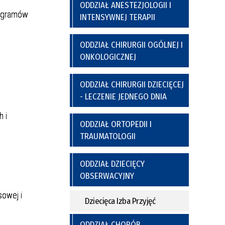
a
y
Poradnia Preluksacyjna
ODDZIAŁ ANESTEZJOLOGII I
ich
Kaplica Szpitalna
rogramów
INTENSYWNEJ TERAPII
nel
go
ODDZIAŁ CHIRURGII OGÓLNEJ I
ONKOLOGICZNEJ
ODDZIAŁ CHIRURGII DZIECIĘCEJ
- LECZENIE JEDNEGO DNIA
 i
ODDZIAŁ ORTOPEDII I
TRAUMATOLOGII
nia
Regulamin Korzystania z Miejsc
Postojowych
ODDZIAŁ DZIECIĘCY
OBSERWACYJNY
sowej i
Dziecięca Izba Przyjęć
ODDZIAŁ CHORÓB