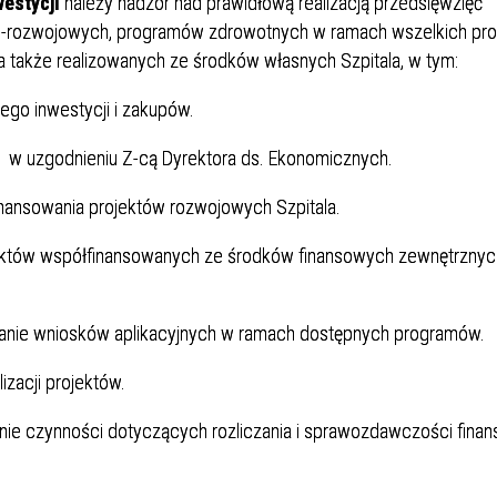
westycji
należy nadzór nad prawidłową realizacją przedsięwzięć
Dział Żywienia - Żywienie dla
ia Otolaryngologiczna
 Urologii
Poradnia Patologii Noworodk
Szpitalny Oddział Ratunkow
 i Skargi
Standardy Ochrony Małoletn
Zdrowia
o-rozwojowych, programów zdrowotnych w ramach wszelkich p
Perso
ia Urologiczna
Poradnia Zdrowia Psychiczne
a także realizowanych ze środków własnych Szpitala, w tym:
go inwestycji i zakupów.
1 w uzgodnieniu Z-cą Dyrektora ds. Ekonomicznych.
inansowania projektów rozwojowych Szpitala.
ektów współfinansowanych ze środków finansowych zewnętrznych
oły Kontroli Wody
Komunikaty ws. Promieniowa
Jonizującego
zanie wniosków aplikacyjnych w ramach dostępnych programów.
izacji projektów.
ie czynności dotyczących rozliczania i sprawozdawczości finan