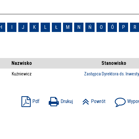
H
I
J
K
L
Ł
M
N
Ń
O
Ó
P
R
Nazwisko
Stanowisko
Kuźniewicz
Zastępca Dyrektora ds. Inwesty
Pdf
Drukuj
Powrót
Wypow