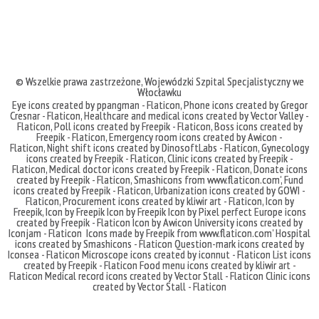
© Wszelkie prawa zastrzeżone,
Wojewódzki Szpital Specjalistyczny we
Włocławku
Eye icons created by ppangman - Flaticon
,
Phone icons created by Gregor
Cresnar - Flaticon
,
Healthcare and medical icons created by Vector Valley -
Flaticon
,
Poll icons created by Freepik - Flaticon
,
Boss icons created by
Freepik - Flaticon
,
Emergency room icons created by Awicon -
Flaticon
,
Night shift icons created by DinosoftLabs - Flaticon
,
Gynecology
icons created by Freepik - Flaticon
,
Clinic icons created by Freepik -
Flaticon
,
Medical doctor icons created by Freepik - Flaticon
,
Donate icons
created by Freepik - Flaticon
,
Smashicons
from
www.flaticon.com'
,
Fund
icons created by Freepik - Flaticon
,
Urbanization icons created by GOWI -
Flaticon
,
Procurement icons created by kliwir art - Flaticon
,
Icon by
Freepik
,
Icon by Freepik
Icon by Freepik
Icon by Pixel perfect
Europe icons
created by Freepik - Flaticon
Icon by Awicon
University icons created by
Iconjam - Flaticon
Icons made by
Freepik
from
www.flaticon.com'
Hospital
icons created by Smashicons - Flaticon
Question-mark icons created by
Iconsea - Flaticon
Microscope icons created by iconnut - Flaticon
List icons
created by Freepik - Flaticon
Food menu icons created by kliwir art -
Flaticon
Medical record icons created by Vector Stall - Flaticon
Clinic icons
created by Vector Stall - Flaticon