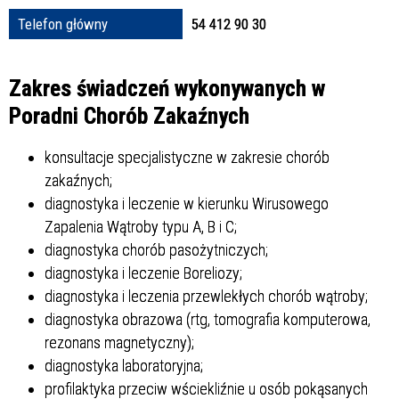
Struktura
Telefon główny
54 412 90 30
Sprawa
Zakres świadczeń wykonywanych w
Poradni Chorób Zakaźnych
konsultacje specjalistyczne w zakresie chorób
Personel
zakaźnych;
diagnostyka i leczenie w kierunku Wirusowego
Zapalenia Wątroby typu A, B i C;
diagnostyka chorób pasożytniczych;
diagnostyka i leczenie Boreliozy;
diagnostyka i leczenia przewlekłych chorób wątroby;
diagnostyka obrazowa (rtg, tomografia komputerowa,
rezonans magnetyczny);
diagnostyka laboratoryjna;
profilaktyka przeciw wściekliźnie u osób pokąsanych