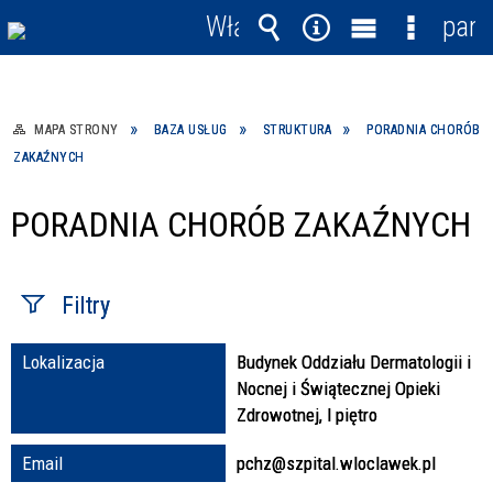
Włącz
pane
powiadomienia
Wyszukiwarka
Narzędzia
Menu
Menu
główne
szczegó
MAPA STRONY
BAZA USŁUG
STRUKTURA
PORADNIA CHORÓB
ZAKAŹNYCH
PORADNIA CHORÓB ZAKAŹNYCH
Filtry
Lokalizacja
Budynek Oddziału Dermatologii i
Fraza / imię,
Nocnej i Świątecznej Opieki
nazwisko
Zdrowotnej, I piętro
Email
pchz@szpital.wloclawek.pl