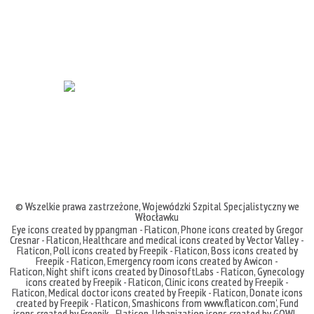
© Wszelkie prawa zastrzeżone,
Wojewódzki Szpital Specjalistyczny we
Włocławku
Eye icons created by ppangman - Flaticon
,
Phone icons created by Gregor
Cresnar - Flaticon
,
Healthcare and medical icons created by Vector Valley -
Flaticon
,
Poll icons created by Freepik - Flaticon
,
Boss icons created by
Freepik - Flaticon
,
Emergency room icons created by Awicon -
Flaticon
,
Night shift icons created by DinosoftLabs - Flaticon
,
Gynecology
icons created by Freepik - Flaticon
,
Clinic icons created by Freepik -
Flaticon
,
Medical doctor icons created by Freepik - Flaticon
,
Donate icons
created by Freepik - Flaticon
,
Smashicons
from
www.flaticon.com'
,
Fund
icons created by Freepik - Flaticon
,
Urbanization icons created by GOWI -