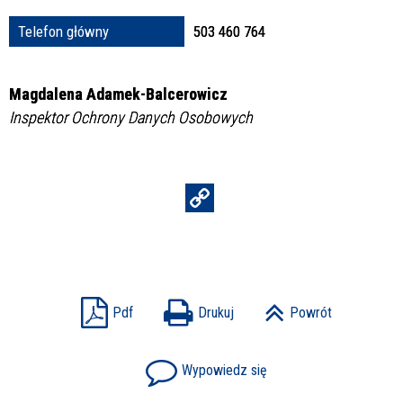
Struktura
Telefon główny
503 460 764
Magdalena Adamek-Balcerowicz
Sprawa
Inspektor Ochrony Danych Osobowych
Personel
Pdf
Drukuj
Powrót
Wypowiedz się