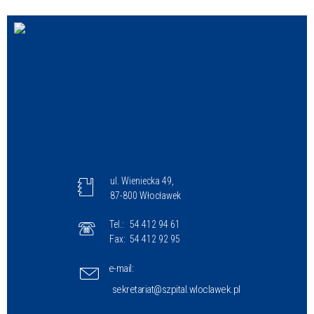
ul. Wieniecka 49,
87-800 Włocławek
Tel.:
54 412 94 61
Fax:
54 412 92 95
e-mail:
sekretariat@szpital.wloclawek.pl