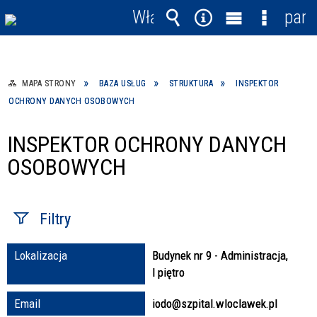
Włącz
pane
powiadomienia
Wyszukiwarka
Narzędzia
Menu
Menu
główne
szczegó
MAPA STRONY
BAZA USŁUG
STRUKTURA
INSPEKTOR
OCHRONY DANYCH OSOBOWYCH
INSPEKTOR OCHRONY DANYCH
OSOBOWYCH
Filtry
Lokalizacja
Budynek nr 9 - Administracja,
Fraza / imię,
I piętro
nazwisko
Email
iodo@szpital.wloclawek.pl