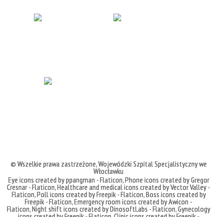
© Wszelkie prawa zastrzeżone,
Wojewódzki Szpital Specjalistyczny we
Włocławku
Eye icons created by ppangman - Flaticon
,
Phone icons created by Gregor
Cresnar - Flaticon
,
Healthcare and medical icons created by Vector Valley -
Flaticon
,
Poll icons created by Freepik - Flaticon
,
Boss icons created by
Freepik - Flaticon
,
Emergency room icons created by Awicon -
Flaticon
,
Night shift icons created by DinosoftLabs - Flaticon
,
Gynecology
icons created by Freepik - Flaticon
,
Clinic icons created by Freepik -