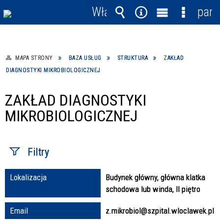
Włącz
pane
powiadomienia
Wyszukiwarka
Narzędzia
Menu
Menu
główne
szczegó
MAPA STRONY
BAZA USŁUG
STRUKTURA
ZAKŁAD
DIAGNOSTYKI MIKROBIOLOGICZNEJ
ZAKŁAD DIAGNOSTYKI
MIKROBIOLOGICZNEJ
Filtry
Lokalizacja
Budynek główny, główna klatka
Fraza / imię,
schodowa lub winda, II piętro
nazwisko
Email
z.mikrobiol@szpital.wloclawek.pl