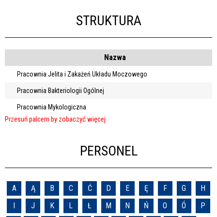
STRUKTURA
Nazwa
Pracownia Jelita i Zakażeń Układu Moczowego
Pracownia Bakteriologii Ogólnej
Pracownia Mykologiczna
PERSONEL
A
Ą
B
C
Ć
D
E
Ę
F
G
H
I
J
K
L
Ł
M
N
Ń
O
Ó
P