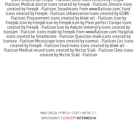
Flaticon
,
Medical doctor icons created by Freepik - Flaticon
,
Donate icons
created by Freepik - Flaticon
,
Smashicons
from
www.flaticon.com'
,
Fund
icons created by Freepik - Flaticon
,
Urbanization icons created by GOWI -
Flaticon
,
Procurement icons created by kliwir art - Flaticon
,
Icon by
Freepik
,
Icon by Freepik
Icon by Freepik
Icon by Pixel perfect
Europe icons
created by Freepik - Flaticon
Icon by Awicon
University icons created by
Iconjam - Flaticon
Icons made by
Freepik
from
www.flaticon.com'
Hospital
icons created by Smashicons - Flaticon
Question-mark icons created by
Iconsea - Flaticon
Microscope icons created by iconnut - Flaticon
List icons
created by Freepik - Flaticon
Food menu icons created by kliwir art -
Flaticon
Medical record icons created by Vector Stall - Flaticon
Clinic icons
created by Vector Stall - Flaticon
WALIDACJA:
HTML5
+
CSS3
+
WCAG 2.1
WYKONANIE
CONCEPT
INTERMEDIA