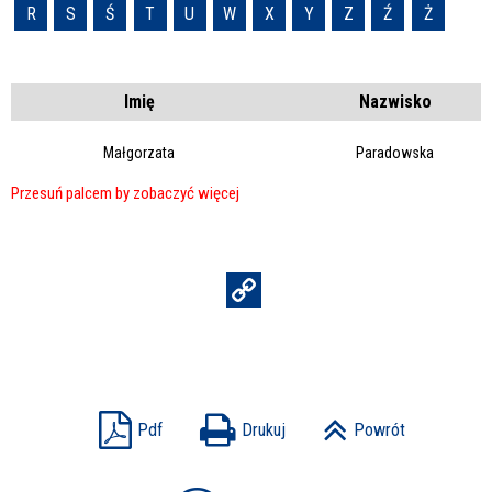
R
S
Ś
T
U
W
X
Y
Z
Ź
Ż
Imię
Nazwisko
Małgorzata
Paradowska
Pdf
Drukuj
Powrót