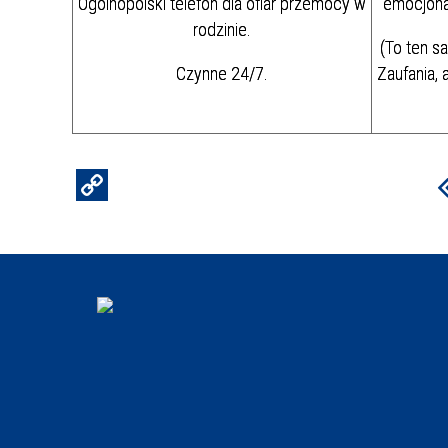
Ogólnopolski telefon dla ofiar przemocy w
emocjona
rodzinie.
(To ten s
Czynne 24/7.
Zaufania, 