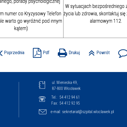
lnego, porady psychologicznej
W sytuacjach bezpośredniego 
am numer co Kryzysowy Telefon
życia lub zdrowia, skontaktuj si
ale warto go wyróżnić pod innym
alarmowym 112.
kątem)
Poprzednia
Pdf
Drukuj
Powrót
ul. Wieniecka 49,
87-800 Włocławek
Tel.:
54 412 94 61
Fax:
54 412 92 95
e-mail:
sekretariat@szpital.wloclawek.pl