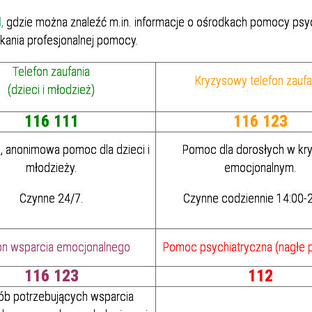
Dział Żywienia - Żywienie dla
ia Otolaryngologiczna
 Urologii
Poradnia Patologii Noworodk
Szpitalny Oddział Ratunkow
 i Skargi
Standardy Ochrony Małoletn
Zdrowia
l
,
gdzie można znaleźć m.in. informacje o ośrodkach pomocy psyc
ia Urologiczna
Poradnia Zdrowia Psychiczne
kania profesjonalnej pomocy.
Telefon zaufania
Kryzysowy telefon zaufa
(dzieci i młodzież)
116 111
116 123
, anonimowa pomoc dla dzieci i
Pomoc dla dorosłych w kry
młodzieży.
emocjonalnym.
oły Kontroli Wody
Komunikaty ws. Promieniowa
Czynne 24/7.
Czynne codziennie 14:00-2
Jonizującego
on wsparcia emocjonalnego
Pomoc psychiatryczna (nagłe p
116 123
112
ób potrzebujących wsparcia