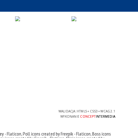
WALIDACJA:
HTML5
+
CSS3
+
WCAG 2.1
WYKONANIE
CONCEPT
INTERMEDIA
ey - Flaticon
,
Poll icons created by Freepik - Flaticon
,
Boss icons