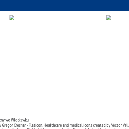
czny we Włocławku
 Gregor Cresnar - Flaticon
,
Healthcare and medical icons created by Vector Vall