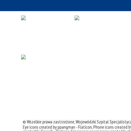
© Wszelkie prawa zastrzeżone,
Wojewódzki Szpital Specjalisty
Eye icons created by ppangman - Flaticon
,
Phone icons created by