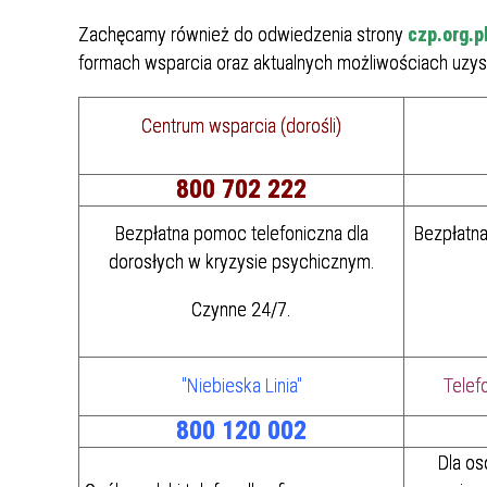
Punkt Pobrań
Apteka
Poradnia Ortopedii i Traumatologii
Oddział Rehabilitacji
Poradn
Oddział
Żywienie dla Zdrowia
Wnioski
Kardiologicznej/Oddział Dzienny
Zachęcamy również do odwiedzenia strony
czp.org.p
Jadłospisy Dekadowe
Poradnia Rehabilitacyjna
Rehabilitacji Kardiologicznej
Poradn
formach wsparcia oraz aktualnych możliwościach uzys
Zdjęcia Posiłków
Centrum wsparcia (dorośli)
Materiały Edukacyjne dla Pacjentów
Wyniki Uzyskanych Badań
800 702 222
Laboratoryjnych
Bezpłatna pomoc telefoniczna dla
Bezpłatna
Zgłaszanie Anonimowych Uwag
dorosłych w kryzysie psychicznym.
Cennik Badań Diagnostycznych i
Protok
Czynne 24/7.
Usług
Wsparcie w Kryzysie Psychicznym –
"Niebieska Linia"
Telef
Ważne Informacje i Numery
800 120 002
Telefonów Pomocowych
Dla os