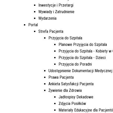
Punkt Pobrań
Apteka
Poradnia Ortopedii i Traumatologii
Oddział Rehabilitacji
Poradn
Oddział
Żywienie dla Zdrowia
Wnioski
Inwestycje i Przetargi
Kardiologicznej/Oddział Dzienny
Wywiady i Zatrudnienie
Jadłospisy Dekadowe
Poradnia Rehabilitacyjna
Rehabilitacji Kardiologicznej
Poradn
Wydarzenia
Zdjęcia Posiłków
Portal
Strefa Pacjenta
Materiały Edukacyjne dla Pacjentów
Przyjęcia do Szpitala
Wyniki Uzyskanych Badań
Planowe Przyjęcia do Szpitala
Laboratoryjnych
Przyjęcia do Szpitala - Kobiety w 
Zgłaszanie Anonimowych Uwag
Przyjęcia do Szpitala - Dzieci
Przyjęcia do Poradni
Cennik Badań Diagnostycznych i
Protok
Udostępnienie Dokumentacji Medycznej
Usług
Prawa Pacjenta
Ankieta Satysfakcji Pacjenta
Wsparcie w Kryzysie Psychicznym –
Żywienie dla Zdrowia
Ważne Informacje i Numery
Jadłospisy Dekadowe
Telefonów Pomocowych
Zdjęcia Posiłków
Materiały Edukacyjne dla Pacjent