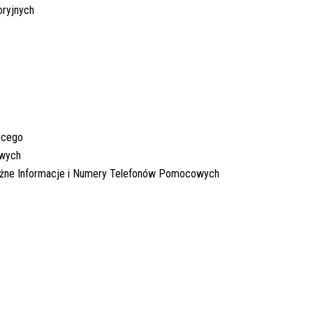
oryjnych
ącego
owych
ażne Informacje i Numery Telefonów Pomocowych