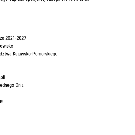
rza 2021-2027
dowisko
ództwa Kujawsko-Pomorskiego
pii
 Jednego Dnia
ii