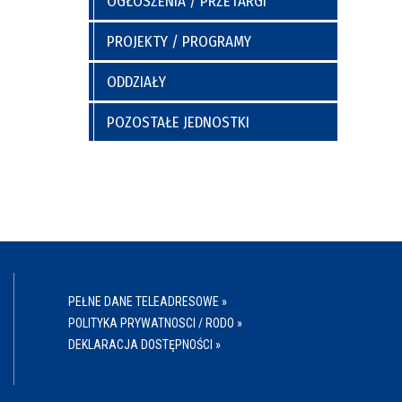
OGŁOSZENIA / PRZETARGI
a
y
Poradnia Preluksacyjna
ich
Kaplica Szpitalna
PROJEKTY / PROGRAMY
go
ODDZIAŁY
POZOSTAŁE JEDNOSTKI
nia
Regulamin Korzystania z Miejsc
Postojowych
PEŁNE DANE TELEADRESOWE »
POLITYKA PRYWATNOSCI / RODO »
DEKLARACJA DOSTĘPNOŚCI »