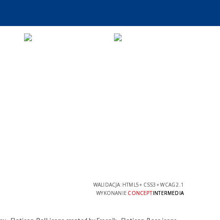
WALIDACJA:
HTML5
+
CSS3
+
WCAG 2.1
WYKONANIE
CONCEPT
INTERMEDIA