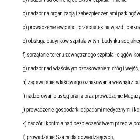
Punkt Pobrań
Apteka
Poradnia Ortopedii i Traumatologii
Oddział Rehabilitacji
Poradn
Oddział
Żywienie dla Zdrowia
Wnioski
Kardiologicznej/Oddział Dzienny
c) nadzór na organizacją i zabezpieczeniami parkingów 
Jadłospisy Dekadowe
Poradnia Rehabilitacyjna
Rehabilitacji Kardiologicznej
Poradn
d) prowadzenie ewidencji przepustek na wjazd i parkowa
Zdjęcia Posiłków
Materiały Edukacyjne dla Pacjentów
e) obsługa budynków szpitala w tym budynku socjaln
Wyniki Uzyskanych Badań
f) sprzątanie terenu zewnętrznego szpitala i ciągów k
Laboratoryjnych
g) nadzór nad właściwym oznakowaniem dróg i wejść,
Zgłaszanie Anonimowych Uwag
h) zapewnienie właściwego oznakowania wewnątrz bu
Cennik Badań Diagnostycznych i
Protok
Usług
i) nadzorowanie usług prania oraz prowadzenie Magazyn
Wsparcie w Kryzysie Psychicznym –
j) prowadzenie gospodarki odpadami medycznymi i ko
Ważne Informacje i Numery
k) nadzór i kontrola nad bezpieczeństwem przeciw p
Telefonów Pomocowych
I) prowadzenie Szatni dla odwiedzających,