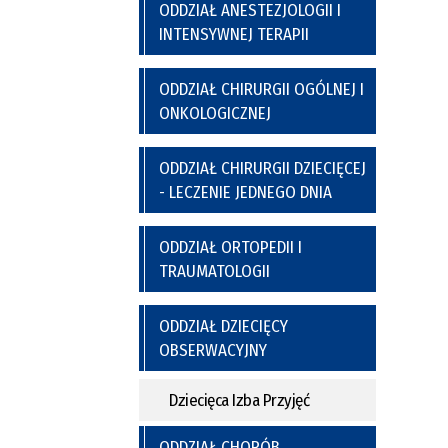
a
y
Poradnia Preluksacyjna
ODDZIAŁ ANESTEZJOLOGII I
ich
Kaplica Szpitalna
INTENSYWNEJ TERAPII
nel
go
ODDZIAŁ CHIRURGII OGÓLNEJ I
ONKOLOGICZNEJ
ODDZIAŁ CHIRURGII DZIECIĘCEJ
- LECZENIE JEDNEGO DNIA
ODDZIAŁ ORTOPEDII I
TRAUMATOLOGII
nia
Regulamin Korzystania z Miejsc
Postojowych
ODDZIAŁ DZIECIĘCY
OBSERWACYJNY
Dziecięca Izba Przyjęć
ODDZIAŁ CHORÓB