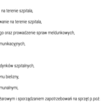
Dział Żywienia - Żywienie dla
ia Otolaryngologiczna
 Urologii
Poradnia Patologii Noworodk
Szpitalny Oddział Ratunkow
 i Skargi
Standardy Ochrony Małoletn
Zdrowia
Perso
na terenie szpitala,
ia Urologiczna
Poradnia Zdrowia Psychiczne
nie na terenie szpitala,
ego oraz prowadzenie spraw meldunkowych,
omunikacyjnych,
dynków szpitalnych,
oły Kontroli Wody
Komunikaty ws. Promieniowa
Jonizującego
u bielizny,
munalnymi,
ożarowym i sporządzaniem zapotrzebowań na sprzęt p.poż.