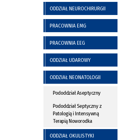
ODDZIAŁ NEUROCHIRURGII
PRACOWNIA EMG
PRACOWNIA EEG
ODDZIAŁ UDAROWY
ODDZIAŁ NEONATOLOGII
Pododdział Aseptyczny
Pododdział Septyczny z
Patologią i Intensywną
Terapią Noworodka
ODDZIAŁ OKULISTYKI