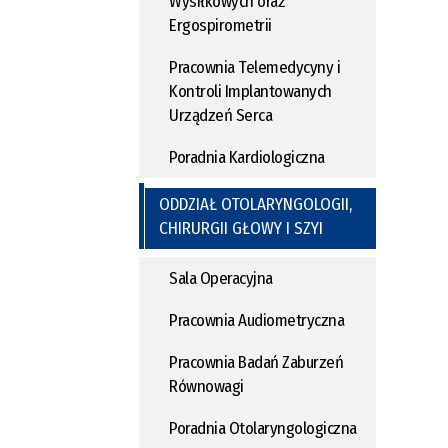
Wysiłkowych oraz
Ergospirometrii
Pracownia Telemedycyny i
Kontroli Implantowanych
Urządzeń Serca
Poradnia Kardiologiczna
ODDZIAŁ OTOLARYNGOLOGII,
CHIRURGII GŁOWY I SZYI
Sala Operacyjna
Pracownia Audiometryczna
Pracownia Badań Zaburzeń
Równowagi
Poradnia Otolaryngologiczna