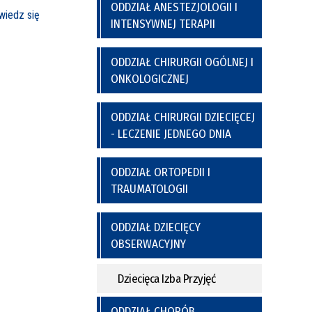
a
y
Poradnia Preluksacyjna
ODDZIAŁ ANESTEZJOLOGII I
ich
Kaplica Szpitalna
iedz się
INTENSYWNEJ TERAPII
nel
go
ODDZIAŁ CHIRURGII OGÓLNEJ I
ONKOLOGICZNEJ
ODDZIAŁ CHIRURGII DZIECIĘCEJ
- LECZENIE JEDNEGO DNIA
ODDZIAŁ ORTOPEDII I
TRAUMATOLOGII
nia
Regulamin Korzystania z Miejsc
Postojowych
ODDZIAŁ DZIECIĘCY
OBSERWACYJNY
Dziecięca Izba Przyjęć
ODDZIAŁ CHORÓB