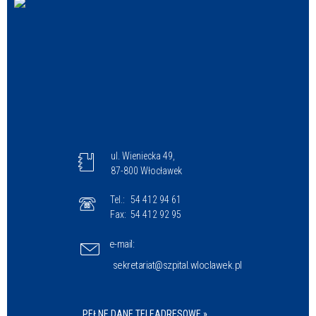
ul. Wieniecka 49,
87-800 Włocławek
Tel.:
54 412 94 61
Fax:
54 412 92 95
e-mail:
sekretariat@szpital.wloclawek.pl
PEŁNE DANE TELEADRESOWE »