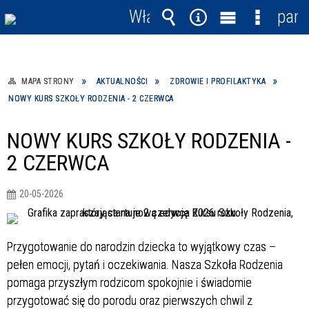
Włącz
pane
powiadomienia
Wyszukiwarka
Narzędzia
Menu
Menu
główne
szczegó
MAPA STRONY
AKTUALNOŚCI
ZDROWIE I PROFILAKTYKA
NOWY KURS SZKOŁY RODZENIA - 2 CZERWCA
NOWY KURS SZKOŁY RODZENIA -
2 CZERWCA
20-05-2026
Przygotowanie do narodzin dziecka to wyjątkowy czas –
pełen emocji, pytań i oczekiwania. Nasza Szkoła Rodzenia
pomaga przyszłym rodzicom spokojnie i świadomie
przygotować się do porodu oraz pierwszych chwil z