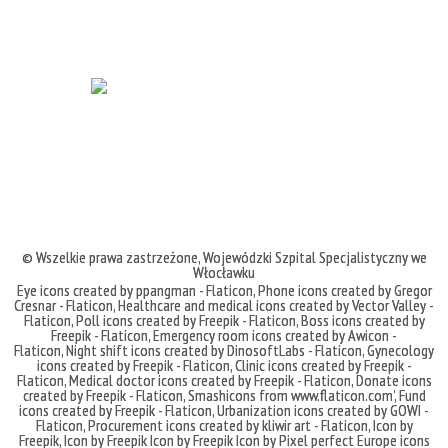
© Wszelkie prawa zastrzeżone,
Wojewódzki Szpital Specjalistyczny we
Włocławku
Eye icons created by ppangman - Flaticon
,
Phone icons created by Gregor
Cresnar - Flaticon
,
Healthcare and medical icons created by Vector Valley -
Flaticon
,
Poll icons created by Freepik - Flaticon
,
Boss icons created by
Freepik - Flaticon
,
Emergency room icons created by Awicon -
Flaticon
,
Night shift icons created by DinosoftLabs - Flaticon
,
Gynecology
icons created by Freepik - Flaticon
,
Clinic icons created by Freepik -
Flaticon
,
Medical doctor icons created by Freepik - Flaticon
,
Donate icons
created by Freepik - Flaticon
,
Smashicons
from
www.flaticon.com'
,
Fund
icons created by Freepik - Flaticon
,
Urbanization icons created by GOWI -
Flaticon
,
Procurement icons created by kliwir art - Flaticon
,
Icon by
Freepik
,
Icon by Freepik
Icon by Freepik
Icon by Pixel perfect
Europe icons